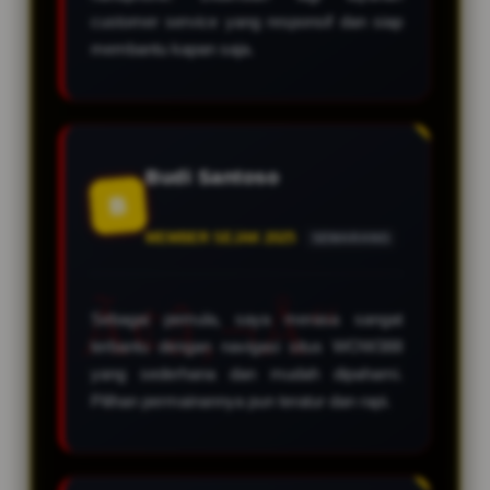
customer service yang responsif dan siap
membantu kapan saja.
Budi Santoso
B
MEMBER SEJAK 2025
SEMARANG
Sebagai pemula, saya merasa sangat
terbantu dengan navigasi situs WOW388
yang sederhana dan mudah dipahami.
Pilihan permainannya pun teratur dan rapi.