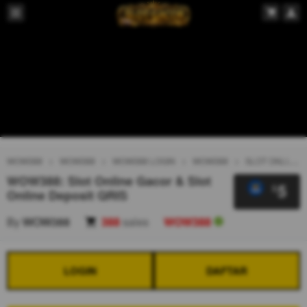
WOW388
WOW388
WOW388 LOGIN
WOW388
SLOT ONLINE RESMI
WOW388: Slot Online Gacor & Slot
5
$
Online Deposit QRIS
By
WOW388
388
sales
WOW388
LOGIN
DAFTAR