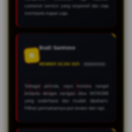
customer service yang responsif dan siap
membantu kapan saja.
Budi Santoso
B
MEMBER SEJAK 2025
SEMARANG
Sebagai pemula, saya merasa sangat
terbantu dengan navigasi situs WOW388
yang sederhana dan mudah dipahami.
Pilihan permainannya pun teratur dan rapi.