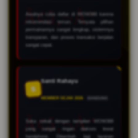
Awalnya coba daftar di WOW388 karena
rekomendasi teman. Ternyata pilihan
permainannya sangat lengkap, sistemnya
transparan, dan proses transaksi berjalan
sangat cepat.
Santi Rahayu
S
MEMBER SEJAK 2026
BANDUNG
Suka sekali dengan tampilan WOW388
yang sangat ringan diakses lewat
handphone. Ditambah lagi layanan