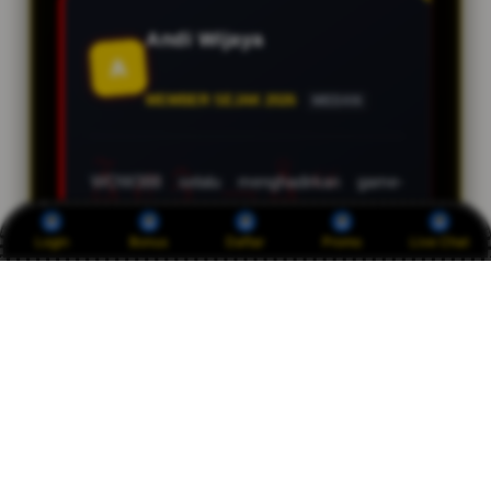
Andi Wijaya
A
MEMBER SEJAK 2026
MEDAN
WOW388 selalu menghadirkan game-
game baru yang seru secara berkala.
Pelayanannya sangat baik dan profesional
Login
Bonus
Daftar
Promo
Live Chat
dalam menjawab setiap pertanyaan
member.