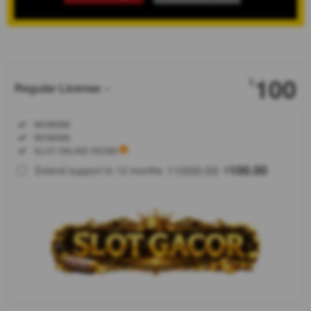
Show More
100
$
Regular License
Regular
Included:
WOW388
License
Included:
WOW388
SELECTED
Included:
SLOT ONLINE RESMI
88
$
1000.00
100.00
Extend support to 12 months
$
$
WOW388
merupakan
toko resmi
slot online
yang
menawarkan
koleksi
permainan
lengkap,