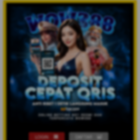
LOGIN
DAFTAR