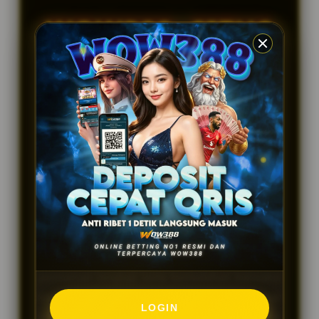
Togel Kingkong
i
WOW388: SITUS
c
ar****o1
IDR 929,124.78
e
SLOT ONLINE
Togel Japan
n
s
ni****o9
GACOR RESMI &
e
IDR 1,175,460.98
d
Togel Bulleye
SLOT ONLINE
e
t
DEPOSIT QRIS
a
i
TERPERCAYA
l
s
WOW388 merupakan situs slot online gacor
terpercaya dan resmi yang menawarkan
permainan lengkap serta kemudahan transaksi
slot online deposit qris teraman. Cocok untuk
LOGIN
pemain yang ingin menikmati hiburan online