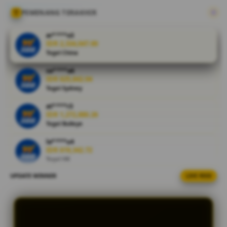
akses cepat,
dan layanan
PEMENANG TERAKHIR
terpercaya.
Cocok untuk
ar****o3
pemain yang
IDR 2,334,047.00
Togel China
ingin
menikmati
sa****a6
hiburan
IDR 625,842.04
online
Togel Sydney
dengan
at****r3
suasana
IDR 1,272,880.26
santai,
Togel Bulleye
praktis, dan
penuh
la****u4
pilihan
IDR 619,342.72
Togel HK
menarik.
UPDATE WINNER
LIVE FEED
la****u0
V
IDR 494,241.88
i
Togel Sydney
e
bi****a3
w
IDR 1,433,527.28
l