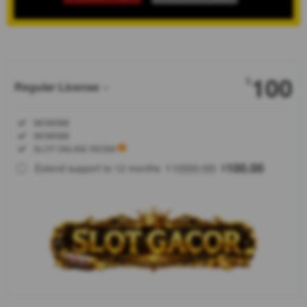
Show More
100
$
Regular License
Regular
Included:
WOW388
License
Included:
WOW388
SELECTED
Included:
SLOT ONLINE RESMI
88
$
1000.00
100.00
Extend support to 12 months
$
$
WOW388
merupakan
toko resmi
slot online
yang
menawarkan
koleksi
permainan
lengkap,