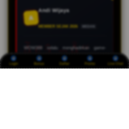
Andi Wijaya
A
MEMBER SEJAK 2026
MEDAN
WOW388 selalu menghadirkan game-
game baru yang seru secara berkala.
Pelayanannya sangat baik dan profesional
Login
Bonus
Daftar
Promo
Live Chat
dalam menjawab setiap pertanyaan
member.