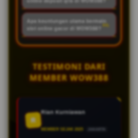
online deposit qris di WOW388?
permainan yang transparan, adil,
Melakukan slot online deposit qris
dan stabil. Selain itu, WOW388
di WOW388 sangatlah mudah.
Apa keuntungan utama bermain
menawarkan berbagai jenis
Anda hanya perlu masuk ke menu
slot online gacor di WOW388?
permainan slot online terlengkap
deposit, pilih opsi QRIS, masukkan
dengan peluang menang yang
Keuntungan utama bermain slot
nominal transfer, lalu scan kode
sangat tinggi.
online gacor di WOW388 adalah
QR yang tersedia menggunakan
Anda bisa menikmati akses
aplikasi e-wallet atau e-banking
permainan tanpa batas 24 jam
TESTIMONI DARI
Anda. Transaksi akan diproses
dengan server terbaik, jaminan
otomatis kurang dari 1 menit.
MEMBER WOW388
pembayaran penuh atas semua
kemenangan Anda, serta
beragam pilihan metode deposit
termasuk slot online deposit qris
yang super praktis dan instan.
Rian Kurniawan
R
MEMBER SEJAK 2025
JAKARTA