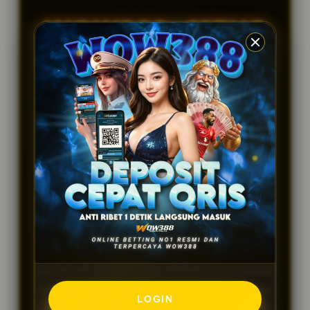
Togel Singapore
i
WOW388: SITUS
c
ma****i4
IDR 993,899.04
e
SLOT ONLINE
Toto Macau
n
s
ma****i6
GACOR RESMI &
e
IDR 1,951,192.46
d
Togel Bulleye
SLOT ONLINE
e
t
DEPOSIT QRIS
a
i
TERPERCAYA
l
s
WOW388 merupakan situs slot online gacor
terpercaya dan resmi yang menawarkan
permainan lengkap serta kemudahan transaksi
slot online deposit qris teraman. Cocok untuk
LOGIN
pemain yang ingin menikmati hiburan online