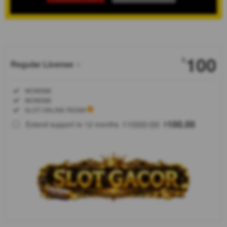
Show More
100
$
Regular License
Regular
Included:
WOW388
License
Included:
WOW388
SELECTED
Included:
SLOT ONLINE RESMI
88
$
1000.00
100.00
Extend support to 12 months
$
$
WOW388
merupakan
toko resmi
slot online
yang
menawarkan
koleksi
permainan
lengkap,