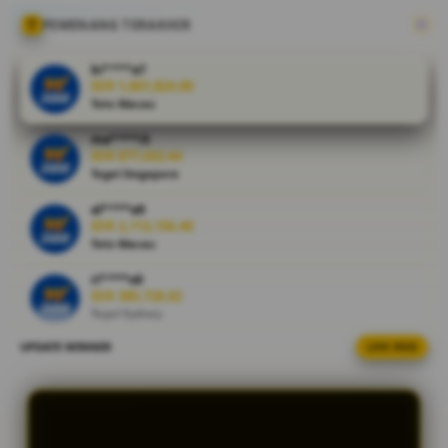
akses cepat,
dan layanan
PEMENANG TERAKHIR
terpercaya.
Cocok untuk
bi****a7
pemain yang
IDR 1,601,824.00
Toto Macau
ingin
menikmati
ma****i5
hiburan
IDR 877,032.64
online
Togel Singapore
dengan
al****a9
suasana
IDR 2,113,156.40
santai,
Toto Macau
praktis, dan
penuh
ri****o0
pilihan
IDR 385,728.82
Togel Sydney
menarik.
UPDATE WINNER
LIVE FEED
vi****o0
V
IDR 780,740.04
i
Toto Macau
e
bi****a6
w
IDR 1,604,135.66
l