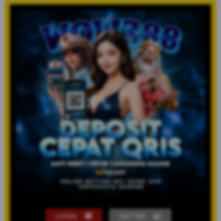
LOGIN
DAFTAR