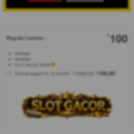
Show More
100
$
Regular License
Regular
Included:
WOW388
License
Included:
WOW388
SELECTED
Included:
SLOT ONLINE RESMI
88
$
1000.00
100.00
Extend support to 12 months
$
$
WOW388
merupakan
toko resmi
slot online
yang
menawarkan
koleksi
permainan
lengkap,