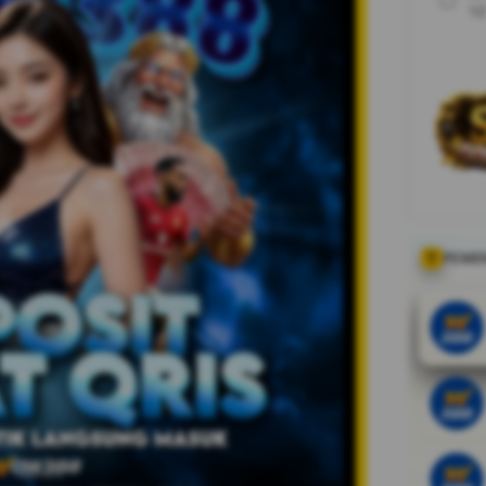
terp
12
meni
santa
V
i
e
w
l
i
c
PEME
e
n
s
e
d
e
t
a
i
l