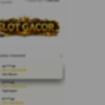
1000.00
100.00
ercaya. Cocok untuk pemain yang ingin
 months
kmati hiburan online dengan suasana
i, praktis, dan penuh pilihan menarik.
NANG TERAKHIR
sa****a0
IDR 2,230,344.00
Toto Macau
ri****o5
IDR 1,158,571.44
Togel Japan
fi****o6
IDR 746,198.36