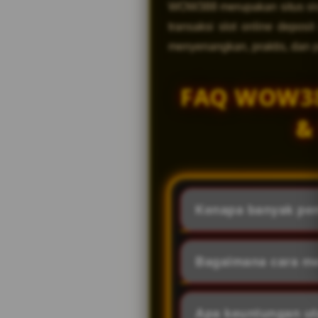
WOW388 merupakan situs slo
transaksi slot online depos
menyenangkan, praktis, dan 
FAQ WOW38
&
Kenapa banyak pem
Banyak pemain memil
permainan yang transp
Bagaimana cara me
slot online terlengka
Melakukan slot onli
deposit, pilih opsi 
Apa keuntungan ut