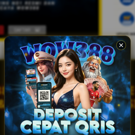
s
DAFTAR
UPDATE W
: SITUS SLOT ONLIN
& SLOT ONLINE DEPOS
TERPERCAYA