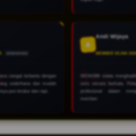
Andi Wijaya
A
25
MEMBER SEJAK 20
SEMARANG
asa sangat terbantu dengan
WOW388 selalu menghadi
yang sederhana dan mudah
seru secara berkala. Pel
nya pun teratur dan rapi.
profesional dalam men
member.