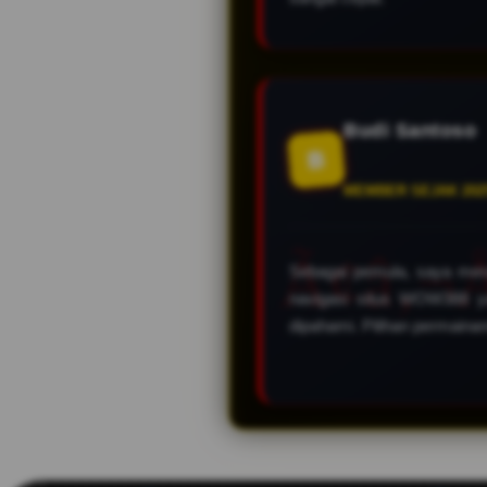
Budi Santoso
B
MEMBER SEJAK 20
Sebagai pemula, saya mer
navigasi situs WOW388 
dipahami. Pilihan permainan