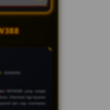
ri 1 menit.
kmati akses permainan
emua kemenangan Anda,
r praktis dan instan.
W388
26
BANDUNG
pilan WOW388 yang sangat
hone. Ditambah lagi layanan
sponsif dan siap membantu