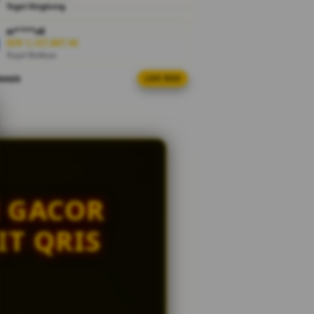
Togel Kingkong
ar****o8
IDR 1,127,807.50
Togel Bulleye
INNER
LIVE FEED
sa****a4
IDR 1,854,794.90
Togel HK
vi****o2
IDR 524,786.06
Togel Singapore
fi****o5
IDR 1,857,031.86
E GACOR
Togel China
sa****a2
IT QRIS
IDR 642,525.76
Togel Bulleye