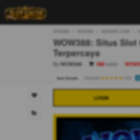
WOW388
WOW388
WOW388 LOGIN
WOW388: Situs Slot 
Terpercaya
By
WOW388
388
sales
WOW3
5.00
Reviews
5.00
Item Details
38
stars
LOGIN