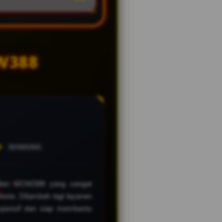
ri 1 menit.
kmati akses permainan
emua kemenangan Anda,
r praktis dan instan.
W388
26
BANDUNG
pilan WOW388 yang sangat
hone. Ditambah lagi layanan
sponsif dan siap membantu