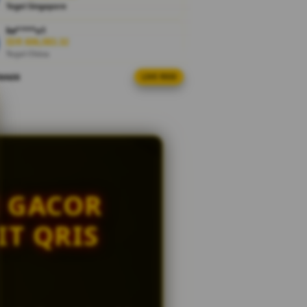
Togel Singapore
ka****u1
IDR 606,083.32
Togel China
INNER
LIVE FEED
ka****u8
IDR 1,534,969.48
Togel Sydney
ri****o0
IDR 1,070,026.20
Togel Japan
bi****a1
IDR 583,468.54
E GACOR
Togel China
ni****o8
IT QRIS
IDR 808,884.90
Togel Singapore