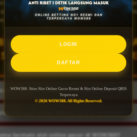
t online gacor terpercaya dan resmi yang menawarkan permai
it qris teraman. Cocok untuk pemain yang ingin menikmati h
penuh keuntungan menarik.
8 - SITUS SLOT ONLINE G
LOGIN
 SLOT ONLINE DEPOSIT QR
DAFTAR
WOW388: Situs Slot Online Gacor Resmi & Slot Online Deposit QRIS
ain memilih situs slot online gacor WOW388?
Terpercaya
© 2026 WOW388. All Rights Reserved.
ih WOW388 karena merupakan situs slot online gacor
aran, adil, dan stabil. Selain itu, WOW388 menawarkan be
lakukan slot online deposit qris di WOW388?
p dengan peluang menang yang sangat tinggi.
ne deposit qris di WOW388 sangatlah mudah. Anda hanya
QRIS, masukkan nominal transfer, lalu scan kode QR yang
ama bermain slot online gacor di WOW388?