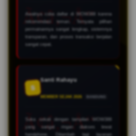
Awalnya coba daftar di WOW388 karena
rekomendasi teman. Ternyata pilihan
permainannya sangat lengkap, sistemnya
transparan, dan proses transaksi berjalan
sangat cepat.
Santi Rahayu
S
MEMBER SEJAK 2026
BANDUNG
Suka sekali dengan tampilan WOW388
yang sangat ringan diakses lewat
handphone. Ditambah lagi layanan