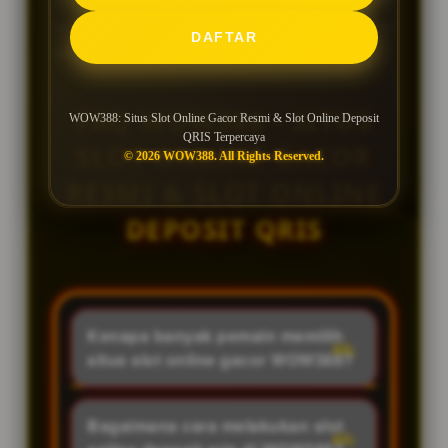
dengan suasana menyenangkan, praktis, dan
DAFTAR
penuh keuntungan menarik.
FAQ WOW388 - SITUS
WOW388: Situs Slot Online Gacor Resmi & Slot Online Deposit
QRIS Terpercaya
SLOT ONLINE GACOR
© 2026 WOW388. All Rights Reserved.
RESMI & SLOT ONLINE
DEPOSIT QRIS
Kenapa banyak pemain memilih
situs slot online gacor WOW388?
Banyak pemain memilih WOW388
karena merupakan situs slot
Bagaimana cara melakukan slot
online gacor resmi dengan sistem