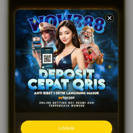
Togel China
i
WOW388: SITUS
c
sa****a5
IDR 734,706.88
e
SLOT ONLINE
Togel Sydney
n
s
ma****i6
GACOR RESMI &
e
IDR 2,085,830.72
d
Togel Singapore
SLOT ONLINE
e
t
DEPOSIT QRIS
a
i
TERPERCAYA
l
s
WOW388 merupakan situs slot online gacor
terpercaya dan resmi yang menawarkan
permainan lengkap serta kemudahan transaksi
slot online deposit qris teraman. Cocok untuk
LOGIN
pemain yang ingin menikmati hiburan online