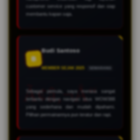
customer service yang responsif dan siap
membantu kapan saja.
Budi Santoso
B
MEMBER SEJAK 2025
SEMARANG
Sebagai pemula, saya merasa sangat
terbantu dengan navigasi situs WOW388
yang sederhana dan mudah dipahami.
Pilihan permainannya pun teratur dan rapi.