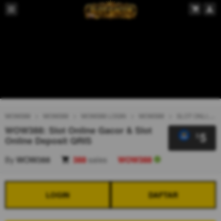
WOW388
WOW388
WOW388 LOGIN
WOW388
SLOT ONLINE RESMI
WOW388: Slot Online Gacor & Slot
5
$
Online Deposit QRIS
By
WOW388
388
sales
WOW388
LOGIN
DAFTAR