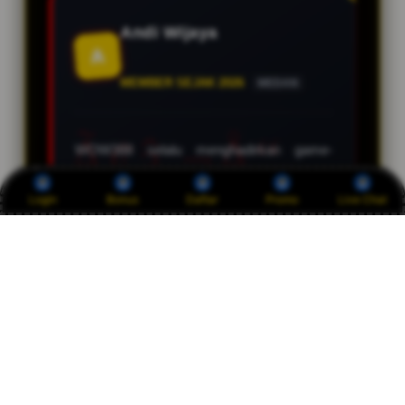
Andi Wijaya
A
MEMBER SEJAK 2026
MEDAN
WOW388 selalu menghadirkan game-
game baru yang seru secara berkala.
Pelayanannya sangat baik dan profesional
Login
Bonus
Daftar
Promo
Live Chat
dalam menjawab setiap pertanyaan
member.