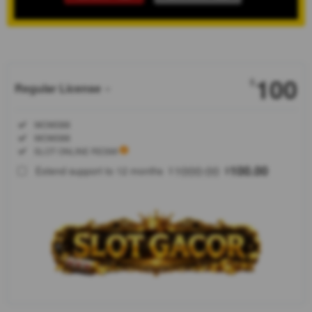
Show More
100
$
Regular License
Regular
Included:
WOW388
License
Included:
WOW388
SELECTED
Included:
SLOT ONLINE RESMI
88
$
1000.00
100.00
Extend support to 12 months
$
$
WOW388
merupakan
toko resmi
slot online
yang
menawarkan
koleksi
permainan
lengkap,