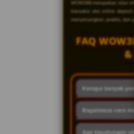
WOW388 merupakan situs slo
transaksi slot online depos
menyenangkan, praktis, dan 
FAQ WOW38
&
Kenapa banyak pem
Banyak pemain memil
permainan yang transp
Bagaimana cara me
slot online terlengka
Melakukan slot onli
deposit, pilih opsi 
Apa keuntungan ut