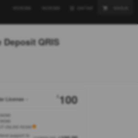
WOW388
WOW388
DAFTAR
MASUK
e Deposit QRIS
100
$
ar License
88
lar License
$
SELECTED
luded:
W388
luded:
88 merupakan toko resmi slot online
W388
luded:
OT ONLINE RESMI
 menawarkan koleksi permainan
kap, akses cepat, dan layanan
tend support to
$
$