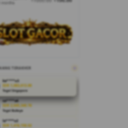
1000.00
100.00
ercaya. Cocok untuk pemain yang ingin
 months
kmati hiburan online dengan suasana
i, praktis, dan penuh pilihan menarik.
NANG TERAKHIR
ka****u3
IDR 1,083,613.00
Togel Singapore
sa****a6
IDR 2,045,340.76
Togel Bulleye
la****u2
IDR 1,418,158.02