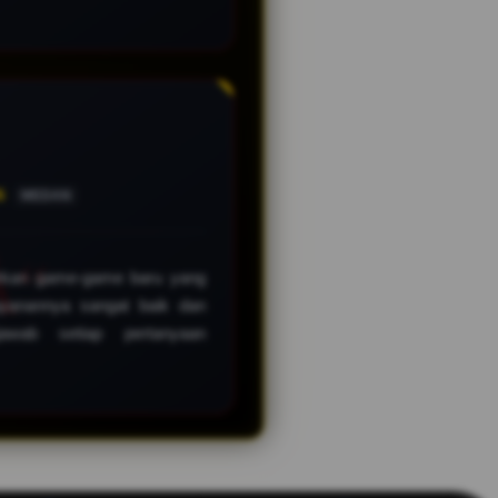
26
MEDAN
rkan game-game baru yang
ayanannya sangat baik dan
jawab setiap pertanyaan