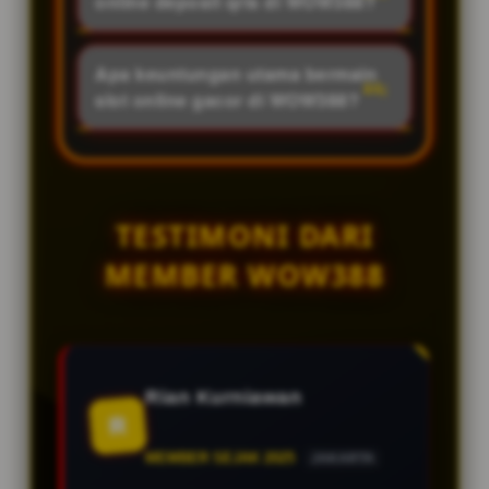
online deposit qris di WOW388?
permainan yang transparan, adil,
Melakukan slot online deposit qris
dan stabil. Selain itu, WOW388
di WOW388 sangatlah mudah.
Apa keuntungan utama bermain
menawarkan berbagai jenis
Anda hanya perlu masuk ke menu
slot online gacor di WOW388?
permainan slot online terlengkap
deposit, pilih opsi QRIS, masukkan
dengan peluang menang yang
Keuntungan utama bermain slot
nominal transfer, lalu scan kode
sangat tinggi.
online gacor di WOW388 adalah
QR yang tersedia menggunakan
Anda bisa menikmati akses
aplikasi e-wallet atau e-banking
permainan tanpa batas 24 jam
TESTIMONI DARI
Anda. Transaksi akan diproses
dengan server terbaik, jaminan
otomatis kurang dari 1 menit.
MEMBER WOW388
pembayaran penuh atas semua
kemenangan Anda, serta
beragam pilihan metode deposit
termasuk slot online deposit qris
yang super praktis dan instan.
Rian Kurniawan
R
MEMBER SEJAK 2025
JAKARTA