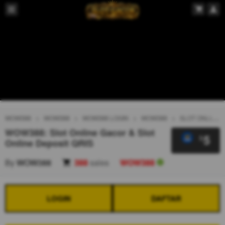
WOW388
WOW388
WOW388 LOGIN
WOW388
SLOT ONLINE RESMI
WOW388: Slot Online Gacor & Slot
5
$
Online Deposit QRIS
By
WOW388
388
sales
WOW388
LOGIN
DAFTAR