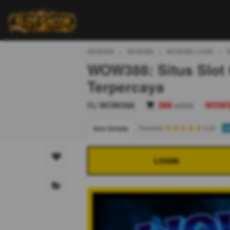
WOW388
WOW388
WOW388 LOGIN
WOW388: Situs Slot 
Terpercaya
By
WOW388
388
sales
WOW3
5.00
Reviews
5.00
Item Details
38
stars
LOGIN