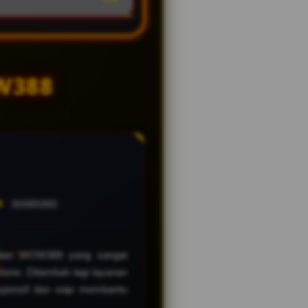
ri 1 menit.
kmati akses permainan
emua kemenangan Anda,
r praktis dan instan.
W388
26
BANDUNG
pilan WOW388 yang sangat
hone. Ditambah lagi layanan
sponsif dan siap membantu