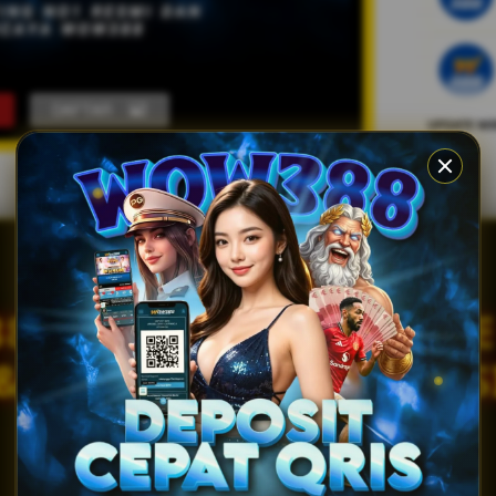
s
DAFTAR
UPDATE W
: SITUS SLOT ONLIN
& SLOT ONLINE DEPOS
TERPERCAYA