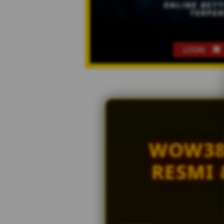
LOGIN
WOW388
RESMI 