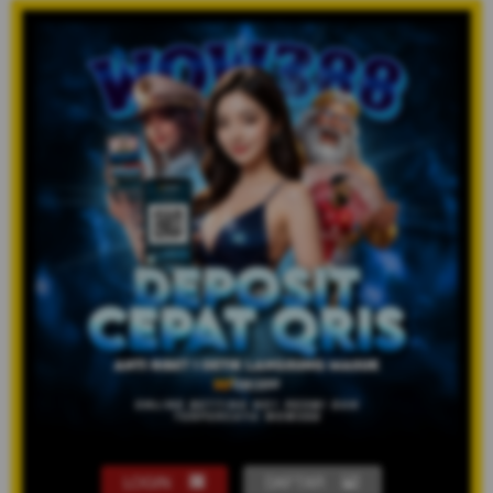
LOGIN
DAFTAR