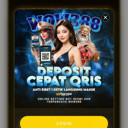
Togel Bulleye
i
WOW388: SITUS
c
vi****o3
IDR 1,365,038.42
e
SLOT ONLINE
Toto Macau
n
s
al****a4
GACOR RESMI &
e
IDR 1,444,748.98
d
Togel Bulleye
SLOT ONLINE
e
t
DEPOSIT QRIS
a
i
TERPERCAYA
l
s
WOW388 merupakan situs slot online gacor
terpercaya dan resmi yang menawarkan
permainan lengkap serta kemudahan transaksi
slot online deposit qris teraman. Cocok untuk
LOGIN
pemain yang ingin menikmati hiburan online