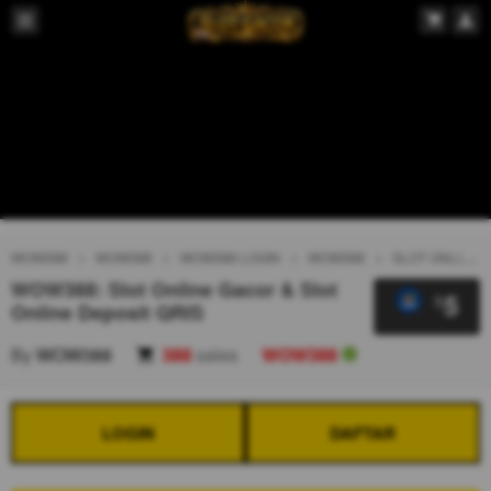
WOW388
WOW388
WOW388 LOGIN
WOW388
SLOT ONLINE RESMI
WOW388: Slot Online Gacor & Slot
5
$
Online Deposit QRIS
By
WOW388
388
sales
WOW388
LOGIN
DAFTAR