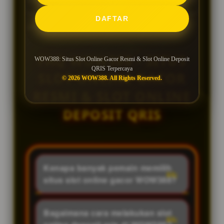
dengan suasana menyenangkan, praktis, dan
DAFTAR
penuh keuntungan menarik.
FAQ WOW388 - SITUS
WOW388: Situs Slot Online Gacor Resmi & Slot Online Deposit
QRIS Terpercaya
SLOT ONLINE GACOR
© 2026 WOW388. All Rights Reserved.
RESMI & SLOT ONLINE
DEPOSIT QRIS
Kenapa banyak pemain memilih
situs slot online gacor WOW388?
Banyak pemain memilih WOW388
karena merupakan situs slot
Bagaimana cara melakukan slot
online gacor resmi dengan sistem