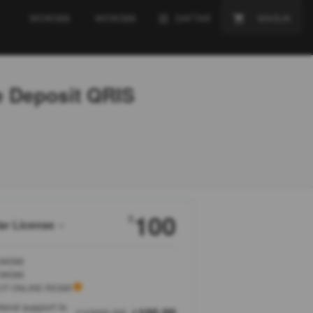
WOW388
WOW388
DAFTAR
MASUK
e Deposit QRIS
100
$
ar License
88
lar License
$
SELECTED
luded:
W388
luded:
88 merupakan toko resmi slot online
W388
luded:
OT ONLINE RESMI
 menawarkan koleksi permainan
kap, akses cepat, dan layanan
tend support to
$
$