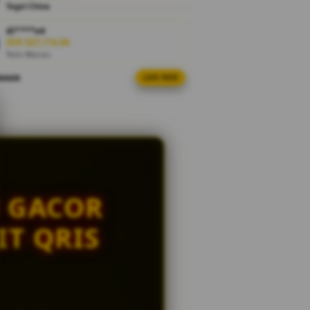
Togel China
di****n4
IDR 527,114.04
Toto Macau
INNER
LIVE FEED
sa****a9
IDR 787,619.84
Togel Sydney
la****u0
IDR 303,870.68
Togel Sydney
ni****o2
IDR 729,854.12
E GACOR
Togel Japan
fi****o4
IT QRIS
IDR 1,233,671.14
Togel Singapore