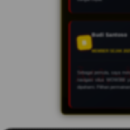
Budi Santoso
B
MEMBER SEJAK 20
Sebagai pemula, saya mer
navigasi situs WOW388 
dipahami. Pilihan permainan