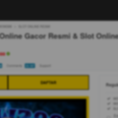
WOW388
SLOT ONLINE RESMI
Online Gacor Resmi & Slot Onlin
88
Comments
Support
8
23.187
DAFTAR
Regul
Regu
Inc
WO
Inc
WOW3
WO
Inc
SL
yang
leng
Ex