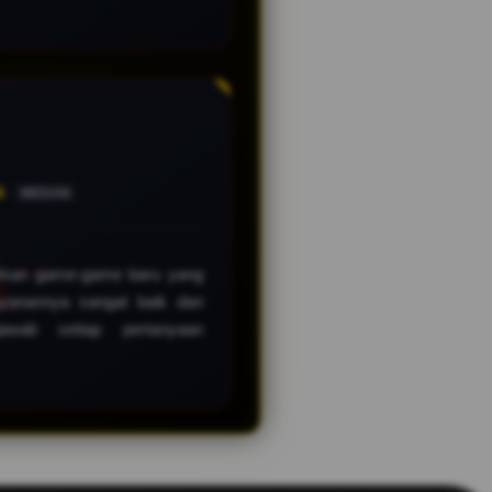
26
MEDAN
rkan game-game baru yang
ayanannya sangat baik dan
jawab setiap pertanyaan