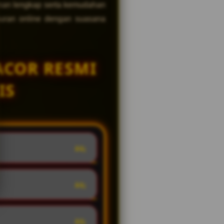
nan lengkap serta kemudahan
iburan online dengan suasana
ACOR RESMI
IS
 resmi dengan sistem
rbagai jenis permainan
 perlu masuk ke menu
 tersedia menggunakan