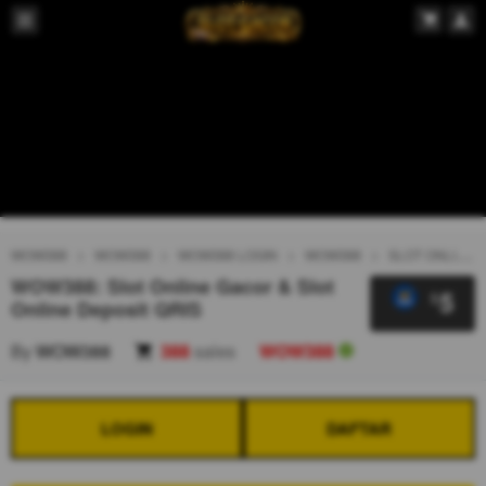
WOW388
WOW388
WOW388 LOGIN
WOW388
SLOT ONLINE RESMI
WOW388: Slot Online Gacor & Slot
5
$
Online Deposit QRIS
By
WOW388
388
sales
WOW388
LOGIN
DAFTAR