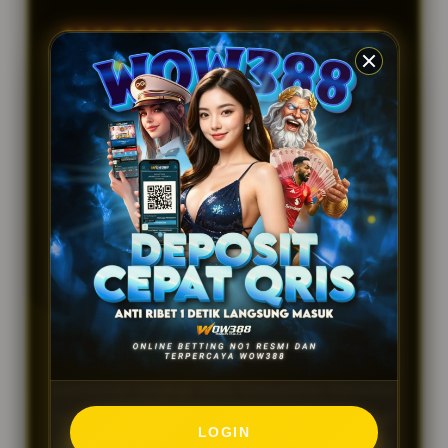
Togel Sydney
i
WOW388: SITUS
c
ni****o4
IDR 1,656,494.30
e
SLOT ONLINE
Togel China
n
s
fi****o0
GACOR RESMI &
e
IDR 239,420.32
d
Togel Japan
SLOT ONLINE
e
t
DEPOSIT QRIS
a
i
TERPERCAYA
l
s
WOW388 merupakan situs slot online gacor
terpercaya dan resmi yang menawarkan
permainan lengkap serta kemudahan transaksi
slot online deposit qris teraman. Cocok untuk
LOGIN
pemain yang ingin menikmati hiburan online