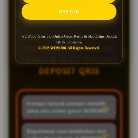
dengan suasana menyenangkan, praktis, dan
DAFTAR
penuh keuntungan menarik.
FAQ WOW388 - SITUS
WOW388: Situs Slot Online Gacor Resmi & Slot Online Deposit
QRIS Terpercaya
SLOT ONLINE GACOR
© 2026 WOW388. All Rights Reserved.
RESMI & SLOT ONLINE
DEPOSIT QRIS
Kenapa banyak pemain memilih
situs slot online gacor WOW388?
Banyak pemain memilih WOW388
karena merupakan situs slot
Bagaimana cara melakukan slot
online gacor resmi dengan sistem