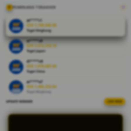
akses cepat,
dan layanan
PEMENANG TERAKHIR
terpercaya.
Cocok untuk
at****r1
pemain yang
IDR 1,769,940.00
Togel Kingkong
ingin
menikmati
ar****o0
hiburan
IDR 1,072,318.10
online
Togel Japan
dengan
di****n8
suasana
IDR 1,878,685.60
santai,
Togel China
praktis, dan
penuh
ar****o7
pilihan
IDR 1,450,253.64
Togel Kingkong
menarik.
UPDATE WINNER
LIVE FEED
al****a6
V
IDR 751,880.14
i
Togel Singapore
e
ra****a1
w
IDR 1,827,134.66
l