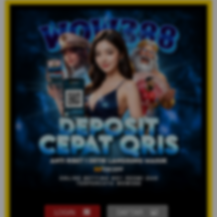
LOGIN
DAFTAR