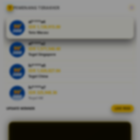
akses cepat,
dan layanan
PEMENANG TERAKHIR
terpercaya.
Cocok untuk
al****a4
pemain yang
IDR 1,139,915.00
Toto Macau
ingin
menikmati
al****a2
hiburan
IDR 1,571,546.40
online
Togel Singapore
dengan
bi****a5
suasana
IDR 1,020,827.84
santai,
Togel China
praktis, dan
penuh
bi****a7
pilihan
IDR 325,948.36
Togel HK
menarik.
UPDATE WINNER
LIVE FEED
di****n6
V
IDR 1,252,382.72
i
Togel Singapore
e
vi****o6
w
IDR 1,494,314.70
l