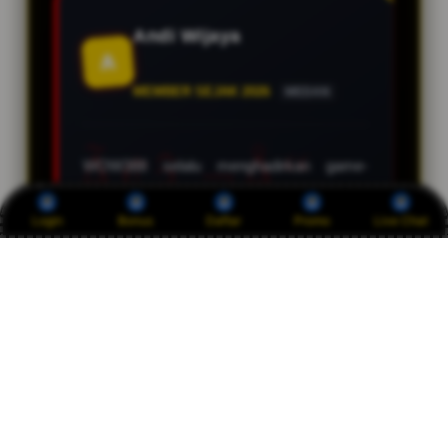
Andi Wijaya
A
MEMBER SEJAK 2026
MEDAN
WOW388 selalu menghadirkan game-
game baru yang seru secara berkala.
Pelayanannya sangat baik dan profesional
Login
Bonus
Daftar
Promo
Live Chat
dalam menjawab setiap pertanyaan
member.