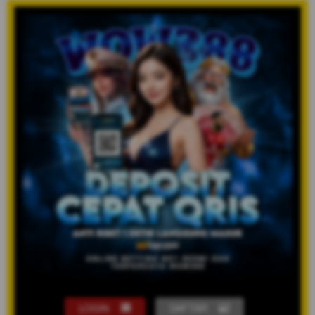
LOGIN
DAFTAR