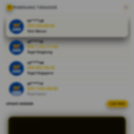
akses cepat,
dan layanan
PEMENANG TERAKHIR
terpercaya.
Cocok untuk
la****u8
pemain yang
IDR 928,049.00
Toto Macau
ingin
menikmati
at****r8
hiburan
IDR 1,151,117.64
online
Togel Kingkong
dengan
ra****a4
suasana
IDR 903,730.20
santai,
Togel Singapore
praktis, dan
penuh
at****r4
pilihan
IDR 1,945,450.00
Togel Japan
menarik.
UPDATE WINNER
LIVE FEED
ma****i6
V
IDR 419,624.34
i
Togel China
e
al****a2
w
IDR 648,895.52
l