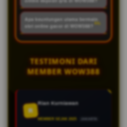
online deposit qris di WOW388?
permainan yang transparan, adil,
Melakukan slot online deposit qris
dan stabil. Selain itu, WOW388
di WOW388 sangatlah mudah.
Apa keuntungan utama bermain
menawarkan berbagai jenis
Anda hanya perlu masuk ke menu
slot online gacor di WOW388?
permainan slot online terlengkap
deposit, pilih opsi QRIS, masukkan
dengan peluang menang yang
Keuntungan utama bermain slot
nominal transfer, lalu scan kode
sangat tinggi.
online gacor di WOW388 adalah
QR yang tersedia menggunakan
Anda bisa menikmati akses
aplikasi e-wallet atau e-banking
permainan tanpa batas 24 jam
TESTIMONI DARI
Anda. Transaksi akan diproses
dengan server terbaik, jaminan
otomatis kurang dari 1 menit.
MEMBER WOW388
pembayaran penuh atas semua
kemenangan Anda, serta
beragam pilihan metode deposit
termasuk slot online deposit qris
yang super praktis dan instan.
Rian Kurniawan
R
MEMBER SEJAK 2025
JAKARTA