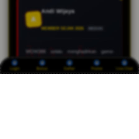
Andi Wijaya
A
MEMBER SEJAK 2026
MEDAN
WOW388 selalu menghadirkan game-
game baru yang seru secara berkala.
Pelayanannya sangat baik dan profesional
Login
Bonus
Daftar
Promo
Live Chat
dalam menjawab setiap pertanyaan
member.