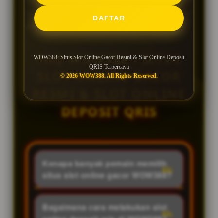
dengan suasana menyenangkan, praktis, dan
DAFTAR
penuh keuntungan menarik.
FAQ WOW388 - SITUS
WOW388: Situs Slot Online Gacor Resmi & Slot Online Deposit
QRIS Terpercaya
SLOT ONLINE GACOR
© 2026 WOW388. All Rights Reserved.
RESMI & SLOT ONLINE
DEPOSIT QRIS
Kenapa banyak pemain memilih
situs slot online gacor WOW388?
Banyak pemain memilih WOW388
karena merupakan situs slot
Bagaimana cara melakukan slot
online gacor resmi dengan sistem