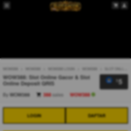
WOW388
WOW388
WOW388 LOGIN
WOW388
SLOT ONLINE RESMI
WOW388: Slot Online Gacor & Slot
5
$
Online Deposit QRIS
By
WOW388
388
sales
WOW388
LOGIN
DAFTAR