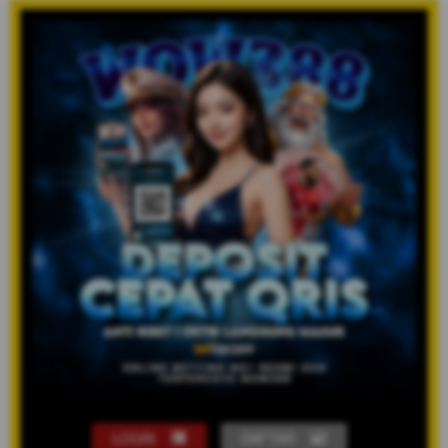
LOGIN
DAFTAR