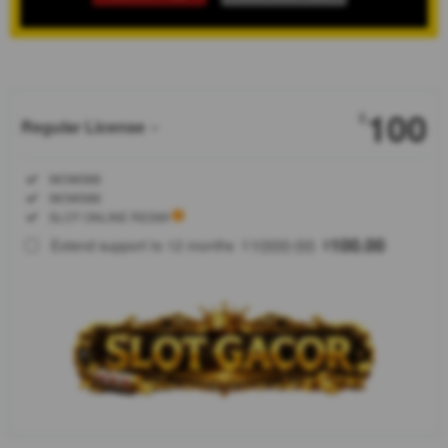
Show More
100
$
Regular License
Regular
Included:
WOW388
License
Included:
WOW388
SELECTED
Included:
SLOT ONLINE RESMI
88
$
1000.00
100.00
Extend support to 12 months
$
$
WOW388
merupakan
toko resmi
slot online
yang
menawarkan
koleksi
permainan
lengkap,