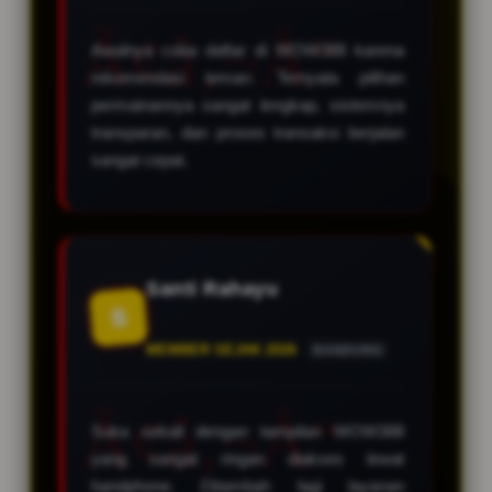
Awalnya coba daftar di WOW388 karena
rekomendasi teman. Ternyata pilihan
permainannya sangat lengkap, sistemnya
transparan, dan proses transaksi berjalan
sangat cepat.
Santi Rahayu
S
MEMBER SEJAK 2026
BANDUNG
Suka sekali dengan tampilan WOW388
yang sangat ringan diakses lewat
handphone. Ditambah lagi layanan