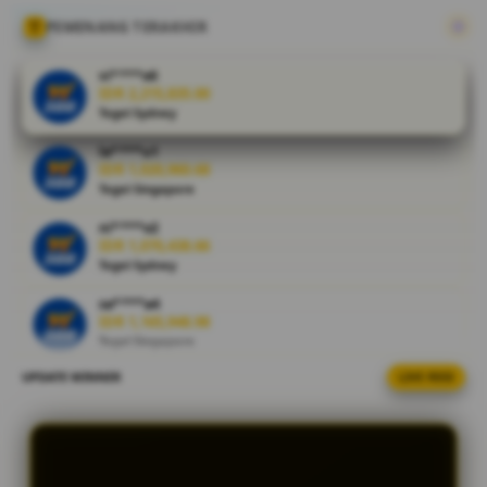
akses cepat,
dan layanan
PEMENANG TERAKHIR
terpercaya.
Cocok untuk
vi****o0
pemain yang
IDR 2,215,835.00
Togel Sydney
ingin
menikmati
la****u1
hiburan
IDR 1,020,960.68
online
Togel Singapore
dengan
ni****o2
suasana
IDR 1,070,438.66
santai,
Togel Sydney
praktis, dan
penuh
sa****a4
pilihan
IDR 1,165,948.98
Togel Singapore
menarik.
UPDATE WINNER
LIVE FEED
al****a9
V
IDR 1,269,705.22
i
Togel HK
e
ka****u1
w
IDR 1,019,820.06
l