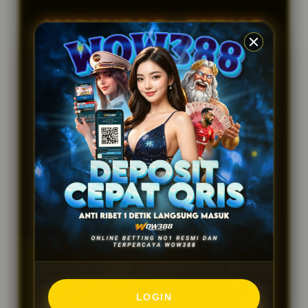
Togel China
i
WOW388: SITUS
c
al****a6
IDR 1,655,094.56
e
SLOT ONLINE
Togel Bulleye
n
s
ni****o8
GACOR RESMI &
e
IDR 1,963,562.98
d
Togel HK
SLOT ONLINE
e
t
DEPOSIT QRIS
a
i
TERPERCAYA
l
s
WOW388 merupakan situs slot online gacor
terpercaya dan resmi yang menawarkan
permainan lengkap serta kemudahan transaksi
slot online deposit qris teraman. Cocok untuk
LOGIN
pemain yang ingin menikmati hiburan online