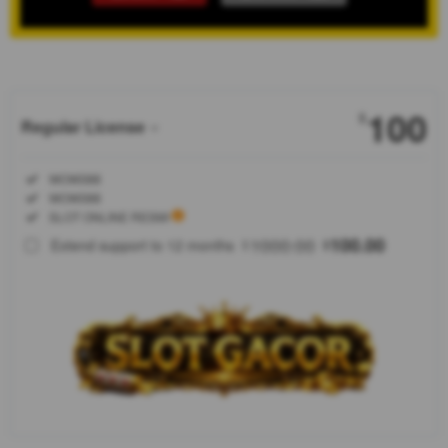
Show More
100
$
Regular License
Regular
Included:
WOW388
License
Included:
WOW388
SELECTED
Included:
SLOT ONLINE RESMI
88
$
1000.00
100.00
Extend support to 12 months
$
$
WOW388
merupakan
toko resmi
slot online
yang
menawarkan
koleksi
permainan
lengkap,