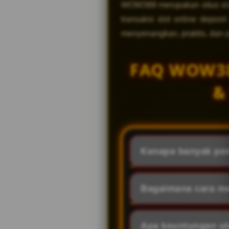
WOW388 merupakan situs slo
transaksi slot online depos
menyenangkan, praktis, dan 
FAQ WOW38
&
Kenapa banyak pem
Banyak pemain memil
permainan yang transp
Bagaimana cara me
slot online terlengka
Melakukan slot onli
deposit, pilih opsi 
Apa keuntungan ut