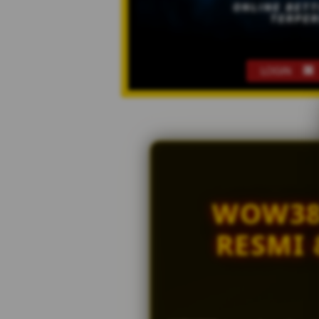
LOGIN
WOW388
RESMI 