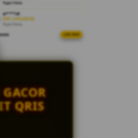
Togel China
ar****o9
IDR 1,419,629.92
Togel China
INNER
LIVE FEED
at****r0
IDR 1,668,094.02
Togel Bulleye
re****a0
IDR 1,982,469.72
Togel Sydney
ra****a1
IDR 863,346.84
E GACOR
Togel Sydney
sa****a1
IT QRIS
IDR 1,811,931.86
Togel Kingkong