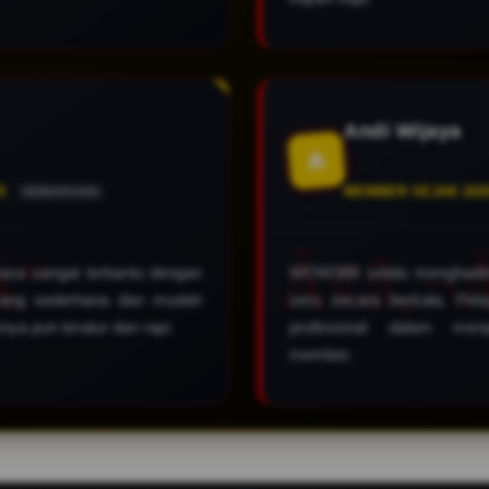
Andi Wijaya
A
25
MEMBER SEJAK 20
SEMARANG
asa sangat terbantu dengan
WOW388 selalu menghadi
yang sederhana dan mudah
seru secara berkala. Pel
nya pun teratur dan rapi.
profesional dalam men
member.