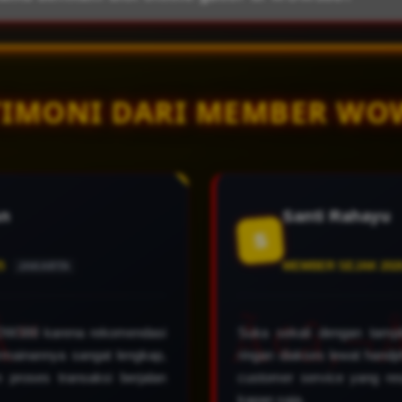
 e-banking Anda. Transaksi akan diproses otomatis kurang da
main slot online gacor di WOW388 adalah Anda bisa meni
engan server terbaik, jaminan pembayaran penuh atas s
metode deposit termasuk slot online deposit qris yang supe
TIMONI DARI MEMBER WO
an
Santi Rahayu
S
25
MEMBER SEJAK 20
JAKARTA
WOW388 karena rekomendasi
Suka sekali dengan tam
ermainannya sangat lengkap,
ringan diakses lewat handp
 proses transaksi berjalan
customer service yang re
kapan saja.