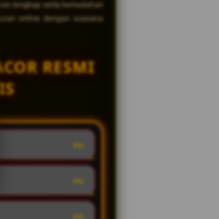
nan lengkap serta kemudahan
iburan online dengan suasana
ACOR RESMI
IS
 resmi dengan sistem
rbagai jenis permainan
 perlu masuk ke menu
 tersedia menggunakan