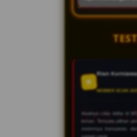
aplikasi e-wallet atau
Keuntungan utama ber
tanpa batas 24 jam d
serta beragam pilihan 
TES
Rian Kurniaw
R
MEMBER SEJAK 20
Awalnya coba daftar di 
teman. Ternyata pilihan p
sistemnya transparan, dan
sangat cepat.