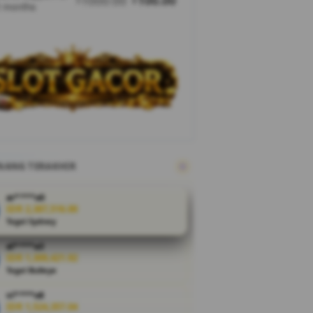
1000.00
100.00
ercaya. Cocok untuk pemain yang ingin
 months
kmati hiburan online dengan suasana
i, praktis, dan penuh pilihan menarik.
NANG TERAKHIR
ar****o0
IDR 2,387,516.00
Togel Sydney
al****a3
IDR 1,309,421.92
Togel Bulleye
vi****o8
IDR 1,524,357.04