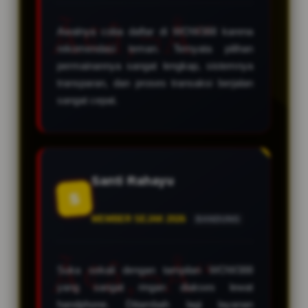
Awalnya coba daftar di WOW388 karena
rekomendasi teman. Ternyata pilihan
permainannya sangat lengkap, sistemnya
transparan, dan proses transaksi berjalan
sangat cepat.
Santi Rahayu
S
MEMBER SEJAK 2026
BANDUNG
Suka sekali dengan tampilan WOW388
yang sangat ringan diakses lewat
handphone. Ditambah lagi layanan