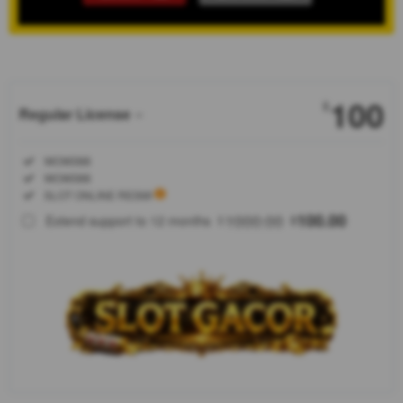
Show More
100
$
Regular License
Regular
Included:
WOW388
License
Included:
WOW388
SELECTED
Included:
SLOT ONLINE RESMI
88
$
1000.00
100.00
Extend support to 12 months
$
$
WOW388
merupakan
toko resmi
slot online
yang
menawarkan
koleksi
permainan
lengkap,