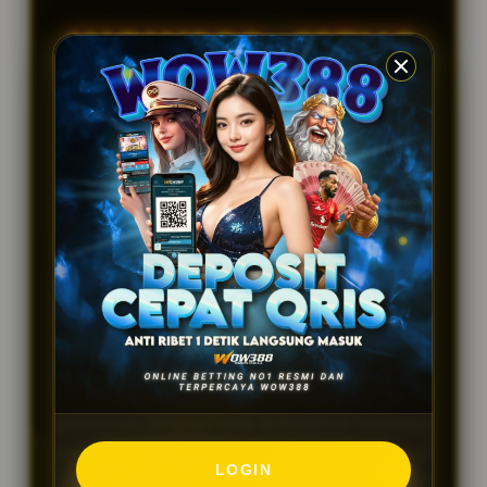
Togel Singapore
i
WOW388: SITUS
c
ra****a4
IDR 1,227,287.44
e
SLOT ONLINE
Togel Sydney
n
s
al****a8
GACOR RESMI &
e
IDR 1,146,930.72
d
Togel Sydney
SLOT ONLINE
e
t
DEPOSIT QRIS
a
i
TERPERCAYA
l
s
WOW388 merupakan situs slot online gacor
terpercaya dan resmi yang menawarkan
permainan lengkap serta kemudahan transaksi
slot online deposit qris teraman. Cocok untuk
LOGIN
pemain yang ingin menikmati hiburan online