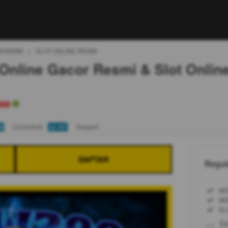
WOW388
SLOT ONLINE RESMI
Online Gacor Resmi & Slot Onlin
88
Comments
Support
8
23.187
DAFTAR
Regul
Regu
Inc
WO
Inc
WOW3
WO
Inc
SL
yang
leng
Ex