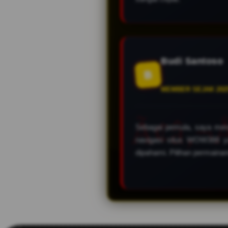
Budi Santoso
B
MEMBER SEJAK 20
Sebagai pemula, saya mer
navigasi situs WOW388 
dipahami. Pilihan permainan