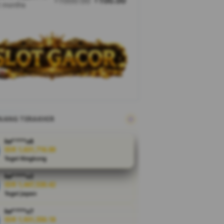
1000.00
100.00
ercaya. Cocok untuk pemain yang ingin
 months
kmati hiburan online dengan suasana
i, praktis, dan penuh pilihan menarik.
NANG TERAKHIR
ka****u8
IDR 1,631,716.00
Togel Kingkong
ka****u2
IDR 1,447,530.42
Togel Japan
ka****u7
IDR 1,931,550.18