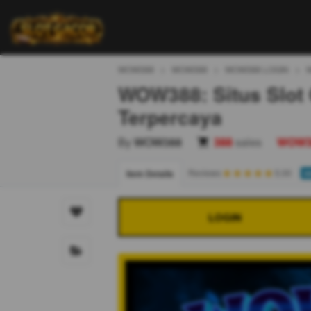
WOW388
WOW388
WOW388 LOGIN
WOW388: Situs Slot 
Terpercaya
By
WOW388
388
sales
WOW3
5.00
Reviews
5.00
Item Details
38
stars
LOGIN