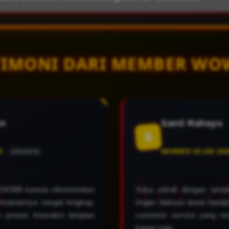
 e-banking Anda. Transaksi akan diproses otomatis kurang da
main slot online gacor di WOW388 adalah Anda bisa meni
engan server terbaik, jaminan pembayaran penuh atas s
metode deposit termasuk slot online deposit qris yang supe
TIMONI DARI MEMBER WO
an
Santi Rahayu
S
25
MEMBER SEJAK 20
JAKARTA
WOW388 karena rekomendasi
Suka sekali dengan tam
ermainannya sangat lengkap,
ringan diakses lewat handp
 proses transaksi berjalan
customer service yang re
kapan saja.