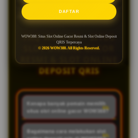
dengan suasana menyenangkan, praktis, dan
DAFTAR
penuh keuntungan menarik.
FAQ WOW388 - SITUS
WOW388: Situs Slot Online Gacor Resmi & Slot Online Deposit
QRIS Terpercaya
SLOT ONLINE GACOR
© 2026 WOW388. All Rights Reserved.
RESMI & SLOT ONLINE
DEPOSIT QRIS
Kenapa banyak pemain memilih
situs slot online gacor WOW388?
Banyak pemain memilih WOW388
karena merupakan situs slot
Bagaimana cara melakukan slot
online gacor resmi dengan sistem