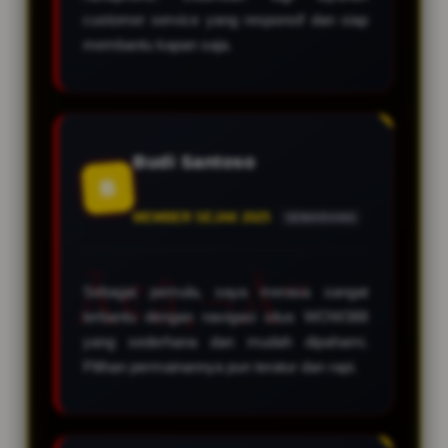
customer service yang responsif dan siap
membantu kapan saja.
Budi Santoso
B
MEMBER SEJAK 2025
SEMARANG
Sebagai pemula, saya merasa sangat
terbantu dengan navigasi situs WOW388
yang sederhana dan mudah dipahami.
Pilihan permainannya pun teratur dan rapi.