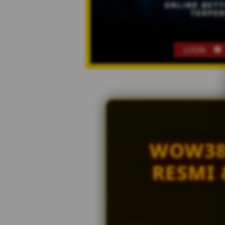
LOGIN
WOW388
RESMI 