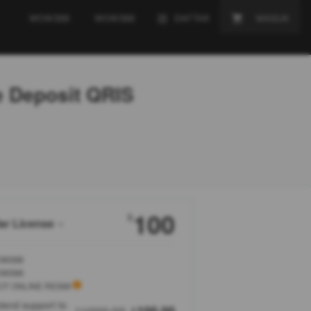
WOW388
WOW388
DAFTAR
MASUK
e Deposit QRIS
100
$
ar License
88
lar License
$
SELECTED
luded:
W388
luded:
88 merupakan toko resmi slot online
W388
luded:
OT ONLINE RESMI
 menawarkan koleksi permainan
kap, akses cepat, dan layanan
tend support to
$
$