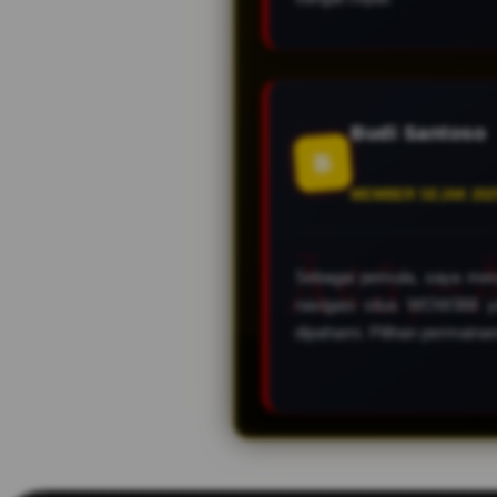
Budi Santoso
B
MEMBER SEJAK 20
Sebagai pemula, saya mer
navigasi situs WOW388 
dipahami. Pilihan permainan