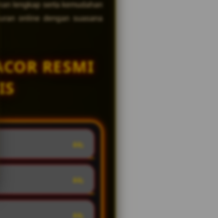
nan lengkap serta kemudahan
iburan online dengan suasana
ACOR RESMI
IS
 resmi dengan sistem
rbagai jenis permainan
 perlu masuk ke menu
 tersedia menggunakan