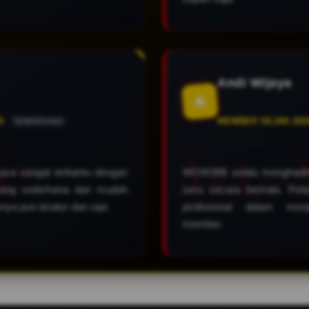
Andi Wijaya
A
25
MEMBER SEJAK 20
SEMARANG
asa sangat terbantu dengan
WOW388 selalu menghadi
yang sederhana dan mudah
seru secara berkala. Pel
nya pun teratur dan rapi.
profesional dalam men
member.