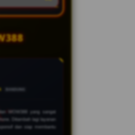
ri 1 menit.
kmati akses permainan
emua kemenangan Anda,
r praktis dan instan.
W388
26
BANDUNG
pilan WOW388 yang sangat
hone. Ditambah lagi layanan
sponsif dan siap membantu