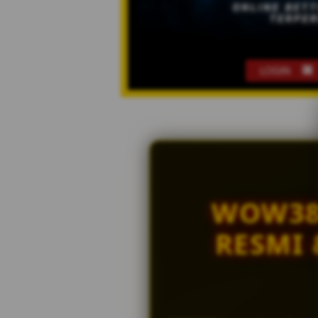
LOGIN
WOW388
RESMI 