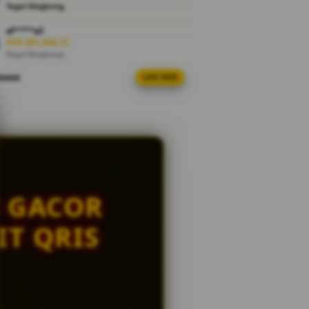
Togel Kingkong
al****a2
IDR 491,644.12
Togel Kingkong
INNER
LIVE FEED
fi****o4
IDR 1,941,541.88
Togel China
al****a3
IDR 374,602.24
Togel Sydney
fi****o7
IDR 546,615.28
E GACOR
Togel Sydney
la****u9
IT QRIS
IDR 1,949,659.06
Togel Sydney