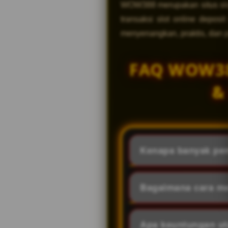
WOW388 merupakan situs slo
transaksi slot online depos
menyenangkan, praktis, dan 
FAQ WOW38
&
Kenapa banyak pem
Banyak pemain memil
permainan yang transp
Bagaimana cara me
slot online terlengka
Melakukan slot onli
deposit, pilih opsi 
Apa keuntungan ut