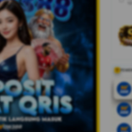
terp
12
meni
santa
V
i
e
w
l
i
c
PEME
e
n
s
e
d
e
t
a
i
l