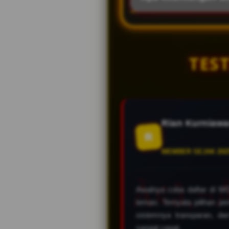
aplikasi e-wallet atau
Keuntungan utama ber
tanpa batas 24 jam d
serta beragam pilihan 
TES
Rian Kurniaw
R
MEMBER SEJAK 20
Awalnya coba daftar di 
teman. Ternyata pilihan p
sistemnya transparan, dan
sangat cepat.