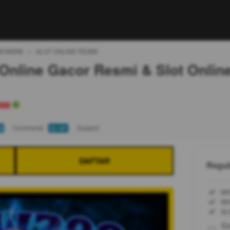
WOW388
SLOT ONLINE RESMI
Online Gacor Resmi & Slot Onlin
88
Comments
Support
8
23.187
DAFTAR
Regul
Regu
Inc
WO
Inc
WOW3
WO
Inc
SL
yang
leng
Ex