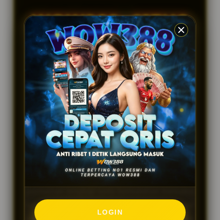
Togel Kingkong
i
WOW388: SITUS
c
ri****o0
IDR 1,962,549.46
e
SLOT ONLINE
Togel HK
n
s
bi****a7
GACOR RESMI &
e
IDR 341,138.04
d
Togel Singapore
SLOT ONLINE
e
t
DEPOSIT QRIS
a
i
TERPERCAYA
l
s
WOW388 merupakan situs slot online gacor
terpercaya dan resmi yang menawarkan
permainan lengkap serta kemudahan transaksi
slot online deposit qris teraman. Cocok untuk
LOGIN
pemain yang ingin menikmati hiburan online