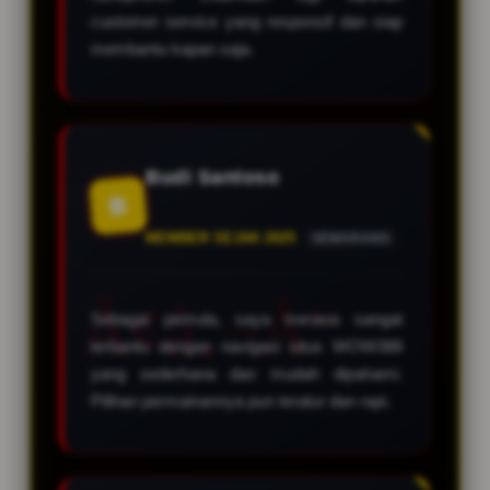
customer service yang responsif dan siap
membantu kapan saja.
Budi Santoso
B
MEMBER SEJAK 2025
SEMARANG
Sebagai pemula, saya merasa sangat
terbantu dengan navigasi situs WOW388
yang sederhana dan mudah dipahami.
Pilihan permainannya pun teratur dan rapi.