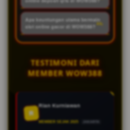
online deposit qris di WOW388?
permainan yang transparan, adil,
Melakukan slot online deposit qris
dan stabil. Selain itu, WOW388
di WOW388 sangatlah mudah.
Apa keuntungan utama bermain
menawarkan berbagai jenis
Anda hanya perlu masuk ke menu
slot online gacor di WOW388?
permainan slot online terlengkap
deposit, pilih opsi QRIS, masukkan
dengan peluang menang yang
Keuntungan utama bermain slot
nominal transfer, lalu scan kode
sangat tinggi.
online gacor di WOW388 adalah
QR yang tersedia menggunakan
Anda bisa menikmati akses
aplikasi e-wallet atau e-banking
permainan tanpa batas 24 jam
TESTIMONI DARI
Anda. Transaksi akan diproses
dengan server terbaik, jaminan
otomatis kurang dari 1 menit.
MEMBER WOW388
pembayaran penuh atas semua
kemenangan Anda, serta
beragam pilihan metode deposit
termasuk slot online deposit qris
yang super praktis dan instan.
Rian Kurniawan
R
MEMBER SEJAK 2025
JAKARTA