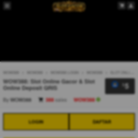
WOW388
WOW388
WOW388 LOGIN
WOW388
SLOT ONLINE RESMI
WOW388: Slot Online Gacor & Slot
5
$
Online Deposit QRIS
By
WOW388
388
sales
WOW388
LOGIN
DAFTAR