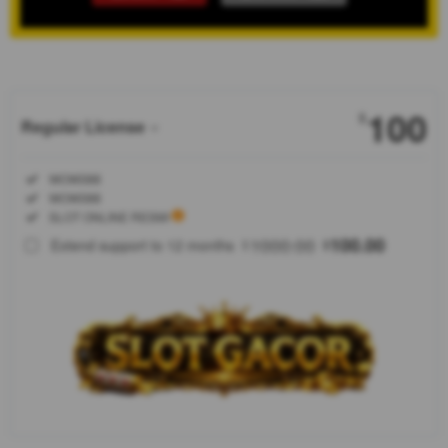
Show More
100
$
Regular License
Regular
Included:
WOW388
License
Included:
WOW388
SELECTED
Included:
SLOT ONLINE RESMI
88
$
1000.00
100.00
Extend support to 12 months
$
$
WOW388
merupakan
toko resmi
slot online
yang
menawarkan
koleksi
permainan
lengkap,