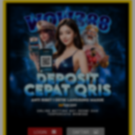
LOGIN
DAFTAR