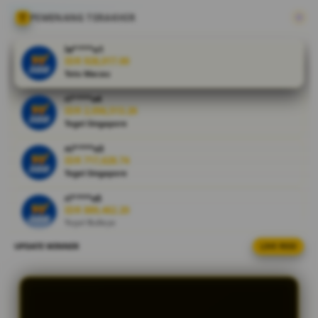
akses cepat,
dan layanan
PEMENANG TERAKHIR
terpercaya.
Cocok untuk
la****u1
pemain yang
IDR 928,017.00
Toto Macau
ingin
menikmati
ri****o4
hiburan
IDR 2,056,513.26
online
Togel Singapore
dengan
ni****o3
suasana
IDR 717,628.74
santai,
Togel Singapore
praktis, dan
penuh
ri****o5
pilihan
IDR 889,462.20
Togel Bulleye
menarik.
UPDATE WINNER
LIVE FEED
re****a7
V
IDR 1,095,533.12
i
Togel Singapore
e
di****n7
w
IDR 1,044,648.02
l