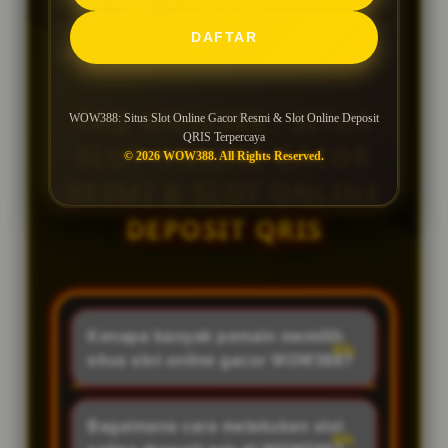
dengan suasana menyenangkan, praktis, dan
DAFTAR
penuh keuntungan menarik.
FAQ WOW388 - SITUS
WOW388: Situs Slot Online Gacor Resmi & Slot Online Deposit
QRIS Terpercaya
SLOT ONLINE GACOR
© 2026 WOW388. All Rights Reserved.
RESMI & SLOT ONLINE
DEPOSIT QRIS
Kenapa banyak pemain memilih
situs slot online gacor WOW388?
Banyak pemain memilih WOW388
karena merupakan situs slot
Bagaimana cara melakukan slot
online gacor resmi dengan sistem