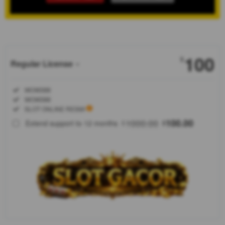
Show More
100
$
Regular License
Regular
Included:
WOW388
License
Included:
WOW388
SELECTED
Included:
SLOT ONLINE RESMI
88
$
1000.00
100.00
Extend support to 12 months
$
$
WOW388
merupakan
toko resmi
slot online
yang
menawarkan
koleksi
permainan
lengkap,