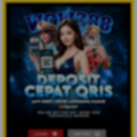
LOGIN
DAFTAR