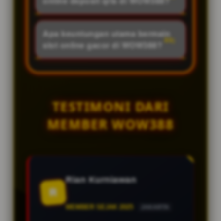
online deposit qris di WOW388?
permainan yang transparan, adil,
Melakukan slot online deposit qris
dan stabil. Selain itu, WOW388
di WOW388 sangatlah mudah.
Apa keuntungan utama bermain
menawarkan berbagai jenis
Anda hanya perlu masuk ke menu
slot online gacor di WOW388?
permainan slot online terlengkap
deposit, pilih opsi QRIS, masukkan
dengan peluang menang yang
Keuntungan utama bermain slot
nominal transfer, lalu scan kode
sangat tinggi.
online gacor di WOW388 adalah
QR yang tersedia menggunakan
Anda bisa menikmati akses
aplikasi e-wallet atau e-banking
permainan tanpa batas 24 jam
TESTIMONI DARI
Anda. Transaksi akan diproses
dengan server terbaik, jaminan
otomatis kurang dari 1 menit.
MEMBER WOW388
pembayaran penuh atas semua
kemenangan Anda, serta
beragam pilihan metode deposit
termasuk slot online deposit qris
yang super praktis dan instan.
Rian Kurniawan
R
MEMBER SEJAK 2025
JAKARTA