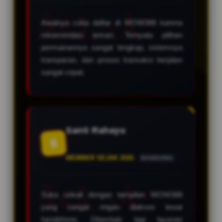
Awalnya coba daftar di WOW388 karena
rekomendasi teman. Ternyata pilihan
permainannya sangat lengkap, sistemnya
transparan, dan proses transaksi berjalan
sangat cepat.
Santi Rahayu
S
MEMBER SEJAK 2026
BANDUNG
Suka sekali dengan tampilan WOW388
yang sangat ringan diakses lewat
handphone. Ditambah lagi layanan