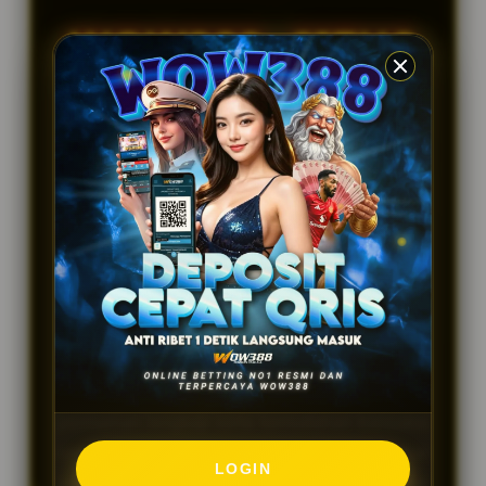
Togel HK
i
WOW388: SITUS
c
sa****a1
IDR 884,629.94
e
SLOT ONLINE
Togel Sydney
n
s
sa****a4
GACOR RESMI &
e
IDR 1,228,546.14
d
Togel Singapore
SLOT ONLINE
e
t
DEPOSIT QRIS
a
i
TERPERCAYA
l
s
WOW388 merupakan situs slot online gacor
terpercaya dan resmi yang menawarkan
permainan lengkap serta kemudahan transaksi
slot online deposit qris teraman. Cocok untuk
LOGIN
pemain yang ingin menikmati hiburan online