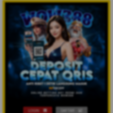
LOGIN
DAFTAR