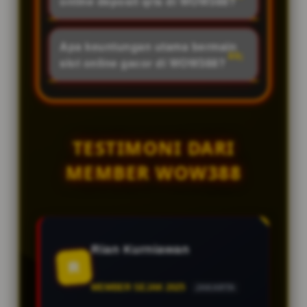
online deposit qris di WOW388?
permainan yang transparan, adil,
Melakukan slot online deposit qris
dan stabil. Selain itu, WOW388
di WOW388 sangatlah mudah.
Apa keuntungan utama bermain
menawarkan berbagai jenis
Anda hanya perlu masuk ke menu
slot online gacor di WOW388?
permainan slot online terlengkap
deposit, pilih opsi QRIS, masukkan
dengan peluang menang yang
Keuntungan utama bermain slot
nominal transfer, lalu scan kode
sangat tinggi.
online gacor di WOW388 adalah
QR yang tersedia menggunakan
Anda bisa menikmati akses
aplikasi e-wallet atau e-banking
permainan tanpa batas 24 jam
TESTIMONI DARI
Anda. Transaksi akan diproses
dengan server terbaik, jaminan
otomatis kurang dari 1 menit.
MEMBER WOW388
pembayaran penuh atas semua
kemenangan Anda, serta
beragam pilihan metode deposit
termasuk slot online deposit qris
yang super praktis dan instan.
Rian Kurniawan
R
MEMBER SEJAK 2025
JAKARTA