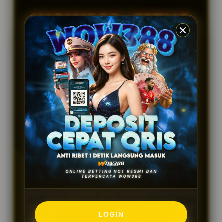
Togel Bulleye
i
WOW388: SITUS
c
sa****a4
IDR 1,232,074.60
e
SLOT ONLINE
Togel Bulleye
n
s
ka****u2
GACOR RESMI &
e
IDR 1,595,084.50
d
Togel Kingkong
SLOT ONLINE
e
t
DEPOSIT QRIS
a
i
TERPERCAYA
l
s
WOW388 merupakan situs slot online gacor
terpercaya dan resmi yang menawarkan
permainan lengkap serta kemudahan transaksi
slot online deposit qris teraman. Cocok untuk
LOGIN
pemain yang ingin menikmati hiburan online