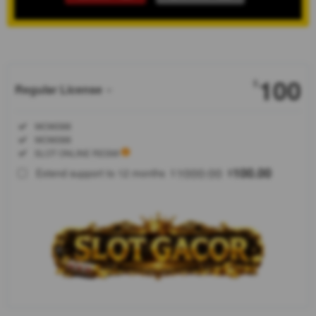
Show More
100
$
Regular License
Regular
Included:
WOW388
License
Included:
WOW388
SELECTED
Included:
SLOT ONLINE RESMI
88
$
1000.00
100.00
Extend support to 12 months
$
$
WOW388
merupakan
toko resmi
slot online
yang
menawarkan
koleksi
permainan
lengkap,