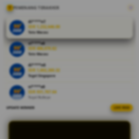
akses cepat,
dan layanan
PEMENANG TERAKHIR
terpercaya.
Cocok untuk
di****n7
pemain yang
IDR 1,232,646.00
Toto Macau
ingin
menikmati
vi****o6
hiburan
IDR 486,670.82
online
Toto Macau
dengan
di****n0
suasana
IDR 1,602,260.32
santai,
Togel Singapore
praktis, dan
penuh
vi****o0
pilihan
IDR 931,767.64
Togel Bulleye
menarik.
UPDATE WINNER
LIVE FEED
la****u2
V
IDR 1,433,757.70
i
Togel Singapore
e
ra****a4
w
IDR 367,597.80
l