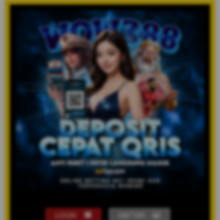
LOGIN
DAFTAR