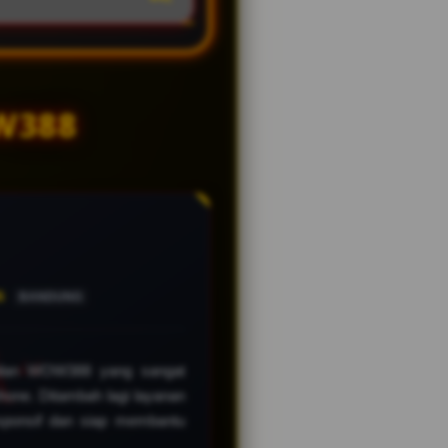
ri 1 menit.
kmati akses permainan
emua kemenangan Anda,
r praktis dan instan.
W388
26
BANDUNG
pilan WOW388 yang sangat
hone. Ditambah lagi layanan
sponsif dan siap membantu