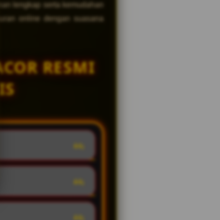
nan lengkap serta kemudahan
iburan online dengan suasana
ACOR RESMI
IS
 resmi dengan sistem
rbagai jenis permainan
 perlu masuk ke menu
 tersedia menggunakan