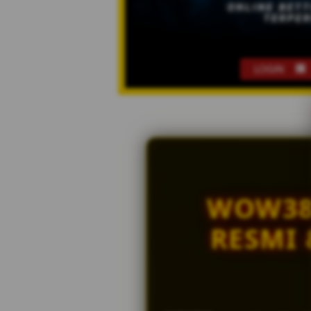
LOGIN
WOW388
RESMI 