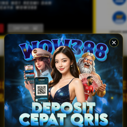
s
DAFTAR
UPDATE W
: SITUS SLOT ONLIN
& SLOT ONLINE DEPOS
TERPERCAYA