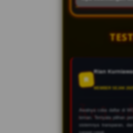
aplikasi e-wallet atau
Keuntungan utama ber
tanpa batas 24 jam d
serta beragam pilihan 
TES
Rian Kurniaw
R
MEMBER SEJAK 20
Awalnya coba daftar di 
teman. Ternyata pilihan p
sistemnya transparan, dan
sangat cepat.