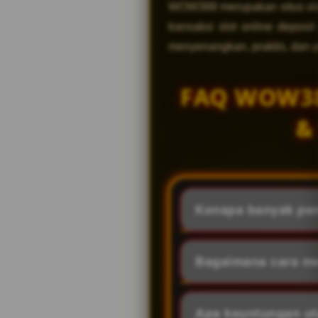
WOW388 merupakan situs slo
transaksi slot online depos
menyenangkan, praktis, dan 
FAQ WOW38
&
Kenapa banyak pem
Banyak pemain memil
permainan yang transp
Bagaimana cara me
slot online terlengka
Melakukan slot onli
deposit, pilih opsi 
Apa keuntungan ut