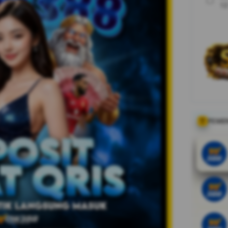
terp
12
meni
santa
V
i
e
w
l
i
c
PEME
e
n
s
e
d
e
t
a
i
l