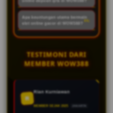
online deposit qris di WOW388?
permainan yang transparan, adil,
Melakukan slot online deposit qris
dan stabil. Selain itu, WOW388
di WOW388 sangatlah mudah.
Apa keuntungan utama bermain
menawarkan berbagai jenis
Anda hanya perlu masuk ke menu
slot online gacor di WOW388?
permainan slot online terlengkap
deposit, pilih opsi QRIS, masukkan
dengan peluang menang yang
Keuntungan utama bermain slot
nominal transfer, lalu scan kode
sangat tinggi.
online gacor di WOW388 adalah
QR yang tersedia menggunakan
Anda bisa menikmati akses
aplikasi e-wallet atau e-banking
permainan tanpa batas 24 jam
TESTIMONI DARI
Anda. Transaksi akan diproses
dengan server terbaik, jaminan
otomatis kurang dari 1 menit.
MEMBER WOW388
pembayaran penuh atas semua
kemenangan Anda, serta
beragam pilihan metode deposit
termasuk slot online deposit qris
yang super praktis dan instan.
Rian Kurniawan
R
MEMBER SEJAK 2025
JAKARTA