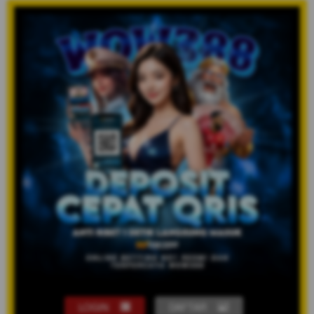
LOGIN
DAFTAR