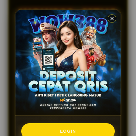
Togel Kingkong
i
WOW388: SITUS
c
ni****o0
IDR 916,228.64
e
SLOT ONLINE
Toto Macau
n
s
re****a9
GACOR RESMI &
e
IDR 327,953.26
d
Togel Bulleye
SLOT ONLINE
e
t
DEPOSIT QRIS
a
i
TERPERCAYA
l
s
WOW388 merupakan situs slot online gacor
terpercaya dan resmi yang menawarkan
permainan lengkap serta kemudahan transaksi
slot online deposit qris teraman. Cocok untuk
LOGIN
pemain yang ingin menikmati hiburan online