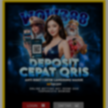
LOGIN
DAFTAR