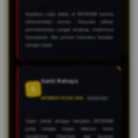
Awalnya coba daftar di WOW388 karena
rekomendasi teman. Ternyata pilihan
permainannya sangat lengkap, sistemnya
transparan, dan proses transaksi berjalan
sangat cepat.
Santi Rahayu
S
MEMBER SEJAK 2026
BANDUNG
Suka sekali dengan tampilan WOW388
yang sangat ringan diakses lewat
handphone. Ditambah lagi layanan