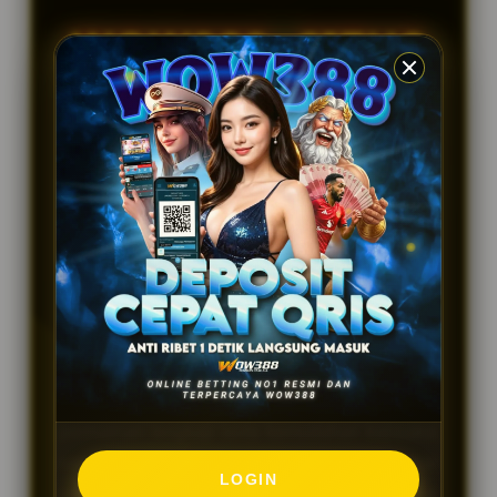
Toto Macau
i
WOW388: SITUS
c
ma****i6
IDR 2,146,629.62
e
SLOT ONLINE
Togel Japan
n
s
ni****o0
GACOR RESMI &
e
IDR 2,018,956.44
d
Toto Macau
SLOT ONLINE
e
t
DEPOSIT QRIS
a
i
TERPERCAYA
l
s
WOW388 merupakan situs slot online gacor
terpercaya dan resmi yang menawarkan
permainan lengkap serta kemudahan transaksi
slot online deposit qris teraman. Cocok untuk
LOGIN
pemain yang ingin menikmati hiburan online