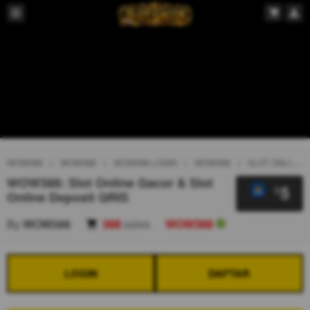
WOW388
WOW388
WOW388 LOGIN
WOW388
SLOT ONLINE RESMI
WOW388: Slot Online Gacor & Slot
5
$
Online Deposit QRIS
By
WOW388
388
sales
WOW388
LOGIN
DAFTAR