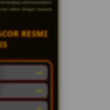
nan lengkap serta kemudahan
iburan online dengan suasana
ACOR RESMI
IS
 resmi dengan sistem
rbagai jenis permainan
 perlu masuk ke menu
 tersedia menggunakan