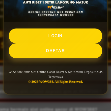
t online gacor terpercaya dan resmi yang menawarkan permai
it qris teraman. Cocok untuk pemain yang ingin menikmati h
penuh keuntungan menarik.
8 - SITUS SLOT ONLINE G
LOGIN
 SLOT ONLINE DEPOSIT QR
DAFTAR
WOW388: Situs Slot Online Gacor Resmi & Slot Online Deposit QRIS
ain memilih situs slot online gacor WOW388?
Terpercaya
© 2026 WOW388. All Rights Reserved.
ih WOW388 karena merupakan situs slot online gacor
aran, adil, dan stabil. Selain itu, WOW388 menawarkan be
lakukan slot online deposit qris di WOW388?
p dengan peluang menang yang sangat tinggi.
ne deposit qris di WOW388 sangatlah mudah. Anda hanya
QRIS, masukkan nominal transfer, lalu scan kode QR yang
ama bermain slot online gacor di WOW388?