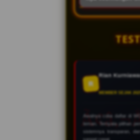
aplikasi e-wallet atau
Keuntungan utama ber
tanpa batas 24 jam d
serta beragam pilihan 
TES
Rian Kurniaw
R
MEMBER SEJAK 20
Awalnya coba daftar di 
teman. Ternyata pilihan p
sistemnya transparan, dan
sangat cepat.