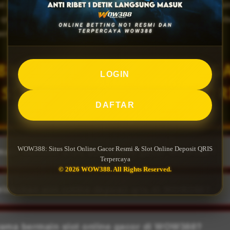
t online gacor terpercaya dan resmi yang menawarkan permai
it qris teraman. Cocok untuk pemain yang ingin menikmati h
penuh keuntungan menarik.
8 - SITUS SLOT ONLINE G
LOGIN
 SLOT ONLINE DEPOSIT QR
DAFTAR
WOW388: Situs Slot Online Gacor Resmi & Slot Online Deposit QRIS
ain memilih situs slot online gacor WOW388?
Terpercaya
© 2026 WOW388. All Rights Reserved.
ih WOW388 karena merupakan situs slot online gacor
aran, adil, dan stabil. Selain itu, WOW388 menawarkan be
lakukan slot online deposit qris di WOW388?
p dengan peluang menang yang sangat tinggi.
ne deposit qris di WOW388 sangatlah mudah. Anda hanya
QRIS, masukkan nominal transfer, lalu scan kode QR yang
ama bermain slot online gacor di WOW388?