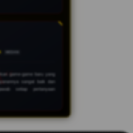
26
MEDAN
rkan game-game baru yang
ayanannya sangat baik dan
jawab setiap pertanyaan