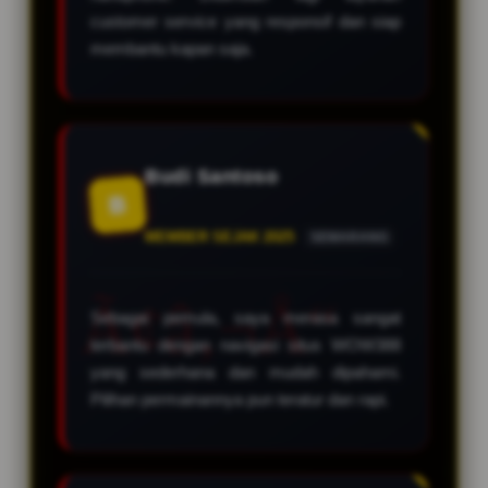
customer service yang responsif dan siap
membantu kapan saja.
Budi Santoso
B
MEMBER SEJAK 2025
SEMARANG
Sebagai pemula, saya merasa sangat
terbantu dengan navigasi situs WOW388
yang sederhana dan mudah dipahami.
Pilihan permainannya pun teratur dan rapi.