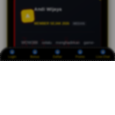
Andi Wijaya
A
MEMBER SEJAK 2026
MEDAN
WOW388 selalu menghadirkan game-
game baru yang seru secara berkala.
Pelayanannya sangat baik dan profesional
Login
Bonus
Daftar
Promo
Live Chat
dalam menjawab setiap pertanyaan
member.