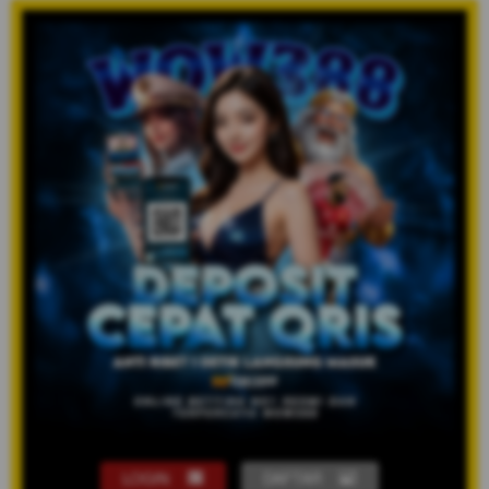
LOGIN
DAFTAR